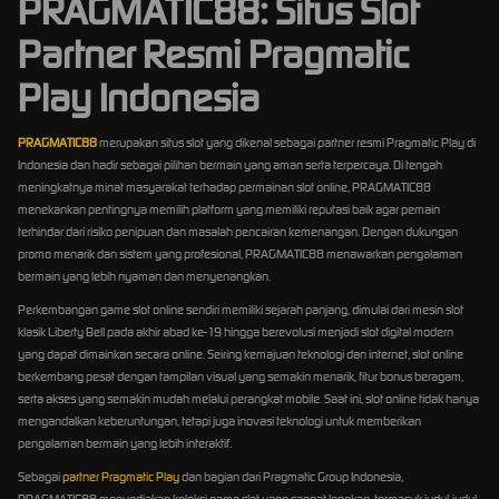
PRAGMATIC88: Situs Slot
Partner Resmi Pragmatic
Play Indonesia
PRAGMATIC88
merupakan situs slot yang dikenal sebagai partner resmi Pragmatic Play di
Indonesia dan hadir sebagai pilihan bermain yang aman serta terpercaya. Di tengah
meningkatnya minat masyarakat terhadap permainan slot online, PRAGMATIC88
menekankan pentingnya memilih platform yang memiliki reputasi baik agar pemain
terhindar dari risiko penipuan dan masalah pencairan kemenangan. Dengan dukungan
promo menarik dan sistem yang profesional, PRAGMATIC88 menawarkan pengalaman
bermain yang lebih nyaman dan menyenangkan.
Perkembangan game slot online sendiri memiliki sejarah panjang, dimulai dari mesin slot
klasik Liberty Bell pada akhir abad ke-19 hingga berevolusi menjadi slot digital modern
yang dapat dimainkan secara online. Seiring kemajuan teknologi dan internet, slot online
berkembang pesat dengan tampilan visual yang semakin menarik, fitur bonus beragam,
serta akses yang semakin mudah melalui perangkat mobile. Saat ini, slot online tidak hanya
mengandalkan keberuntungan, tetapi juga inovasi teknologi untuk memberikan
pengalaman bermain yang lebih interaktif.
Sebagai
partner Pragmatic Play
dan bagian dari Pragmatic Group Indonesia,
PRAGMATIC88 menyediakan koleksi game slot yang sangat lengkap, termasuk judul-judul