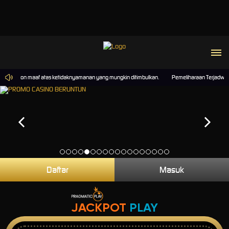
mi memohon maaf atas ketidaknyamanan yang mungkin ditimbulkan.
Pemeliharaan Terjadwal: 
Daftar
Masuk
JACKPOT
PLAY