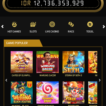
IDR
12,736,353,929
HOT GAMES
SLOTS
LIVE CASINO
RACE
TOGEL
OL
GAME POPULER
GATES OF OLYMPUS POP
WARUNG GACOR
STORM OF SETH 2
NEZHA 2
WUKONG - BLACK SCATTER
SWEET BONANZA 2500
POKER WIN