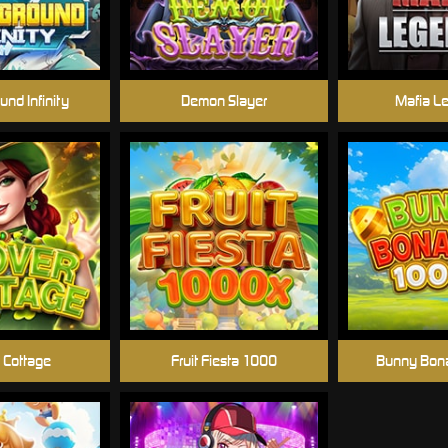
und Infinity
Demon Slayer
Mafia L
 Cottage
Fruit Fiesta 1000
Bunny Bon