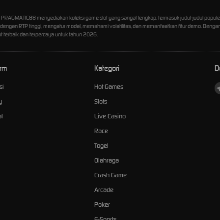
 PRAGMATIC88 menyediakan koleksi game slot yang sangat lengkap, termasuk judul-judul populer s
ame dengan RTP tinggi, mengatur modal, memahami volatilitas, dan memanfaatkan fitur demo. Deng
ot terbaik dan terpercaya untuk tahun 2026.
orm
Kategori
D
si
Hot Games
y
Slots
al
Live Casino
Race
Togel
Olahraga
Crash Game
Arcade
Poker
E-Sports