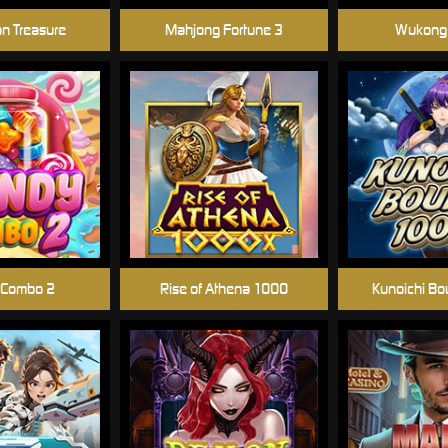
n Treasure
Mahjong Fortune 3
Wukong 
 Combo 2
Rise of Athena 1000
Kunoichi B