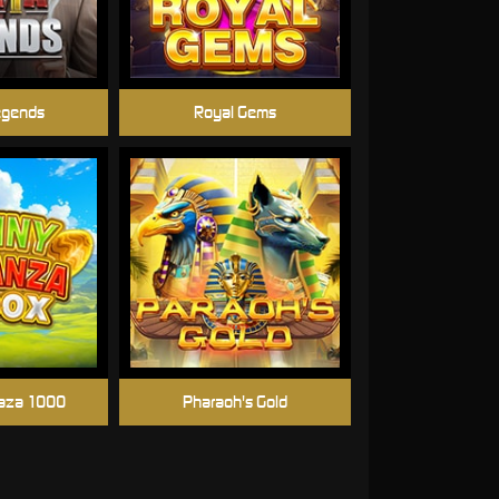
egends
Royal Gems
aza 1000
Pharaoh's Gold