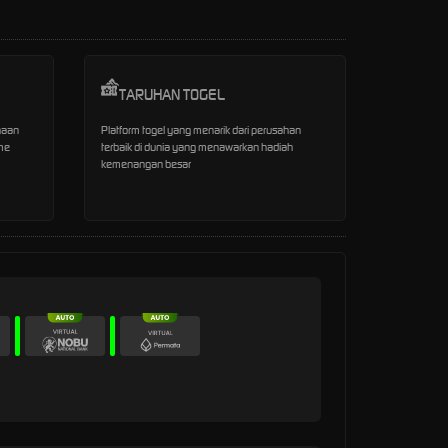
TARUHAN TOGEL
haan
Platform togel yang menarik dari perusahan
ame
terbaik di dunia yang menawarkan hadiah
kemenangan besar