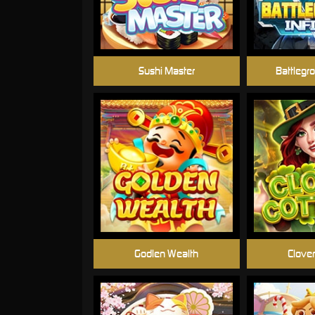
Sushi Master
Battlegro
Godlen Wealth
Clover