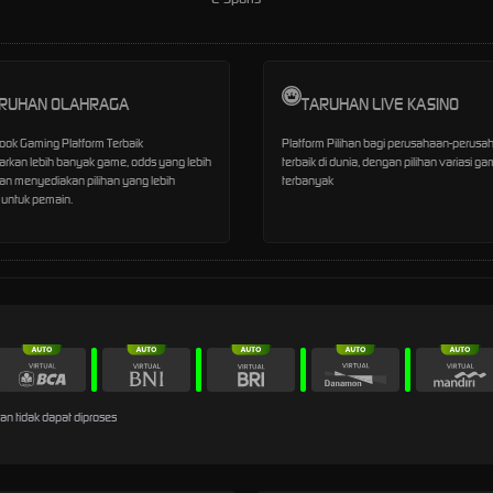
RUHAN OLAHRAGA
TARUHAN LIVE KASINO
ook Gaming Platform Terbaik
Platform Pilihan bagi perusahaan-perusa
kan lebih banyak game, odds yang lebih
terbaik di dunia, dengan pilihan variasi g
 dan menyediakan pilihan yang lebih
terbanyak
untuk pemain.
an tidak dapat diproses