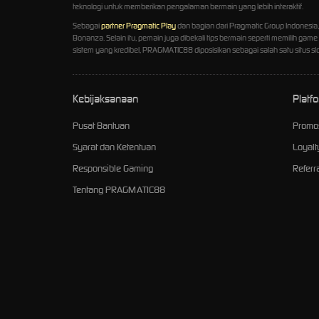
teknologi untuk memberikan pengalaman bermain yang lebih interaktif.
Sebagai
partner Pragmatic Play
dan bagian dari Pragmatic Group Indonesia,
Bonanza. Selain itu, pemain juga dibekali tips bermain seperti memilih g
sistem yang kredibel, PRAGMATIC88 diposisikan sebagai salah satu situs sl
Kebijaksanaan
Platf
Pusat Bantuan
Promo
Syarat dan Ketentuan
Loyalt
Responsible Gaming
Referr
Tentang PRAGMATIC88