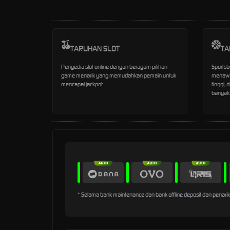
TARUHAN SLOT
TA
Penyedia slot online dengan beragam pilihan
Sportsb
game menarik yang memudahkan pemain untuk
menawar
mencapai jackpot
tinggi,
banyak 
* Selama bank maintenance dan bank offline deposit dan penarik