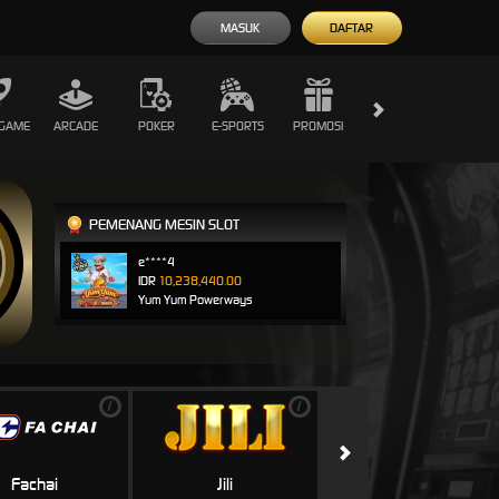
MASUK
DAFTAR
 GAME
ARCADE
POKER
E-SPORTS
PROMOSI
PEMENANG MESIN SLOT
e****4
IDR
10,238,440.00
Yum Yum Powerways
be****k
IDR
10,234,500.00
Gates of Olympus Super Scatter
i
i
i
ha****o
IDR
7,602,000.00
No Limit City
Gates of Olympus™
Fachai
Jili
ha****o